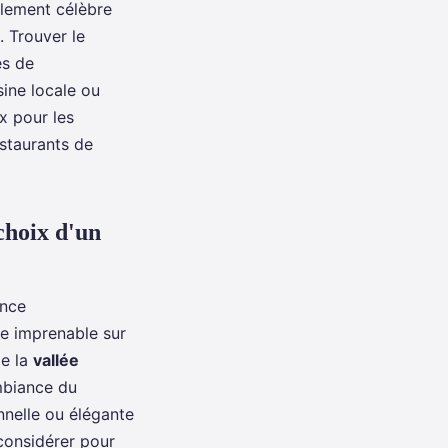
ulement célèbre
. Trouver le
és de
sine locale ou
x pour les
staurants de
choix d'un
ence
e imprenable sur
de la
vallée
mbiance du
nnelle ou élégante
considérer pour