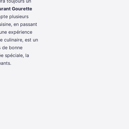
era toujours un
urant Gourette
pte plusieurs
uisine, en passant
r une expérience
 culinaire, est un
s de bonne
e spéciale, la
eants.