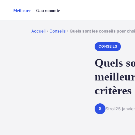
Accueil
›
Conseils
›
Quels sont les conseils pour cho
CONSEILS
Quels so
meilleur
critère
S
Stroll
25 janvie