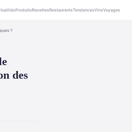
tualités
Produits
Recettes
Restaurants
Tendances
Vins
Voyages
iques ?
le
on des