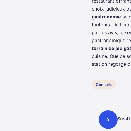
restaurant offrant
choix judicieux p
gastronomie
selo
facteurs. De l'em
par les avis, le 
gastronomique réu
terrain de jeu g
cuisine. Que ce s
station regorge de
Conseils
Stroll
S