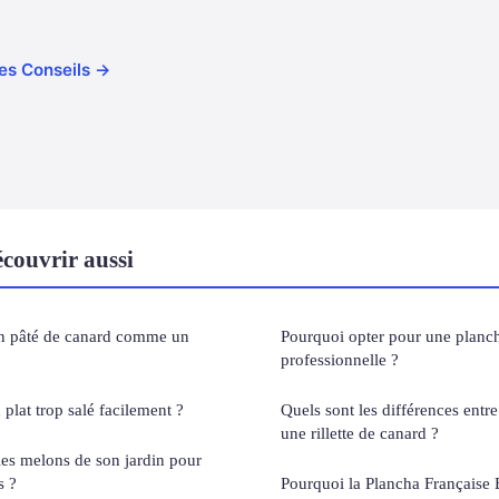
cles Conseils →
couvrir aussi
n pâté de canard comme un
Pourquoi opter pour une planch
professionnelle ?
plat trop salé facilement ?
Quels sont les différences entr
une rillette de canard ?
les melons de son jardin pour
s ?
Pourquoi la Plancha Française