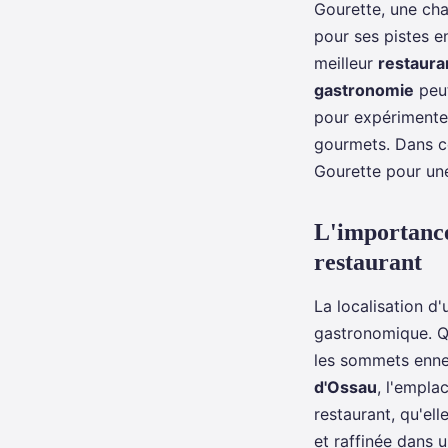
Gourette, une cha
pour ses pistes e
meilleur
restaura
gastronomie
peut
pour expérimenter
gourmets. Dans ce
Gourette pour un
L'importance 
restaurant
La localisation d
gastronomique. Q
les sommets ennei
d'Ossau
, l'empla
restaurant, qu'el
et raffinée dans 