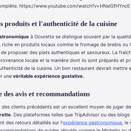
complète. https://www.youtube.com/watch?v=HNsIGfHYncE
s produits et l'authenticité de la cuisine
astronomique
à Gourette se distingue souvent par la qualit
on, riche en produits locaux comme le fromage de brebis ou l
de proposer des plats authentiques et savoureux. La fraîc
 provenance locale et la manière dont ils sont préparés et p
uthenticité de la cuisine. Un bon restaurant devrait mettre 
ir une
véritable expérience gustative.
 des avis et recommandations
s
des clients précédents est un excellent moyen de juger de 
rette
. Des plateformes telles que TripAdvisor ou des blogs 
t des retours détaillés sur l'
expérience gastronomique
, le
recommandations de guides réputés comme le Michelin ou d