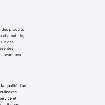
é des produits
a charcuterie,
heur des
résentés
en avant ces
la qualité d'un
culinaires
 service et
e critiques