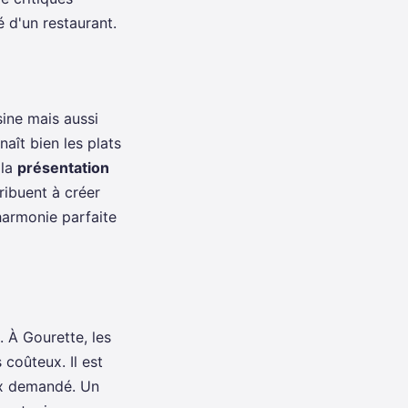
é d'un restaurant.
sine mais aussi
aît bien les plats
 la
présentation
ribuent à créer
harmonie parfaite
. À Gourette, les
coûteux. Il est
rix demandé. Un