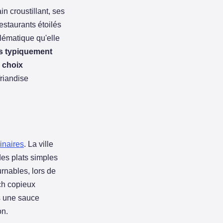
in croustillant, ses
restaurants étoilés
blématique qu'elle
ts typiquement
s
choix
friandise
inaires
. La ville
 des plats simples
rnables, lors de
ich copieux
s une sauce
on.