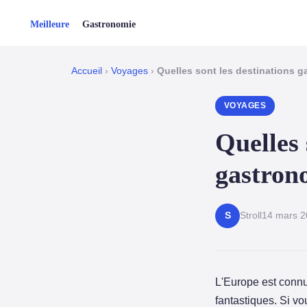
Accueil
›
Voyages
›
Quelles sont les destinations g
VOYAGES
Quelles 
gastron
Stroll
14 mars 2
S
L'Europe est connue
fantastiques. Si v