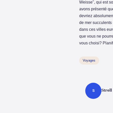
Weisse", qui est s
avons présenté qu
devriez absolument 
de mer succulents e
dans ces villes eu
que vous ne pourre
vous choisi? Planif
Voyages
Stroll
S