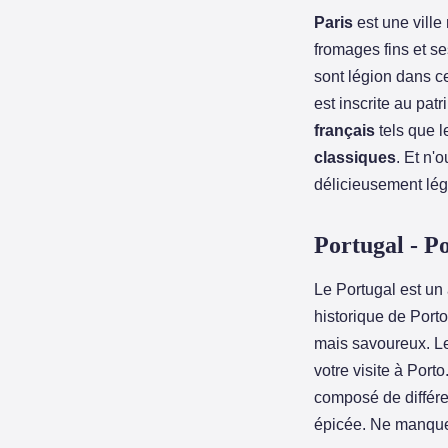
Paris
est une ville
fromages fins et ses
sont légion dans ce
est inscrite au pa
français
tels que l
classiques
. Et n'
délicieusement légè
Portugal - P
Le Portugal est u
historique de Port
mais savoureux. L
votre visite à Port
composé de différe
épicée. Ne manqu