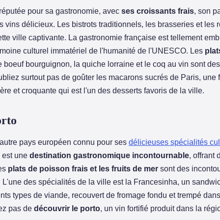
 réputée pour sa gastronomie, avec
ses croissants frais
, son pa
 vins délicieux. Les bistrots traditionnels, les brasseries et les 
tte ville captivante. La gastronomie française est tellement em
trimoine culturel immatériel de l'humanité de l'UNESCO. Les
pla
e boeuf bourguignon, la quiche lorraine et le coq au vin sont de
oubliez surtout pas de goûter les macarons sucrés de Paris, une 
re et croquante qui est l'un des desserts favoris de la ville.
orto
n autre pays européen connu pour ses
délicieuses spécialités cul
o est une
destination gastronomique incontournable
, offrant
es
plats de poisson frais et les fruits de mer
sont des incontou
o. L'une des spécialités de la ville est la Francesinha, un sandw
nts types de viande, recouvert de fromage fondu et trempé dan
ez pas de
découvrir le porto
, un vin fortifié produit dans la régi