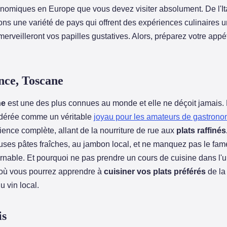
onomiques en Europe que vous devez visiter absolument. De l'Ita
ns une variété de pays qui offrent des expériences culinaires u
erveilleront vos papilles gustatives. Alors, préparez votre appé
ence, Toscane
ne
est une des plus connues au monde et elle ne déçoit jamais. 
idérée comme un véritable
joyau pour les amateurs de gastrono
ence complète, allant de la nourriture de rue aux
plats raffinés
euses pâtes fraîches, au jambon local, et ne manquez pas le fame
urnable. Et pourquoi ne pas prendre un cours de cuisine dans l'
, où vous pourrez apprendre à
cuisiner vos plats préférés
de la
u vin local.
is