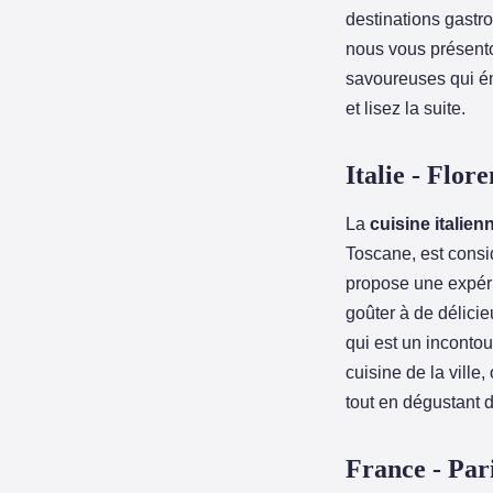
destinations gastr
nous vous présento
savoureuses qui ém
et lisez la suite.
Italie - Flor
La
cuisine italien
Toscane, est cons
propose une expéri
goûter à de délici
qui est un inconto
cuisine de la ville
tout en dégustant d
France - Par