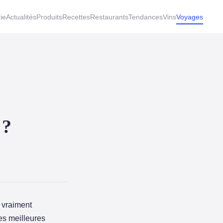
ie
Actualités
Produits
Recettes
Restaurants
Tendances
Vins
Voyages
 ?
s vraiment
es meilleures