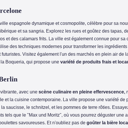
rcelone
ville espagnole dynamique et cosmopolite, célèbre pour sa nourr
ibérique et sa sangria. Explorez les rues et goûtez des tapas, d
s et des calamars frits. La ville est également connue pour sa 
tilise des techniques modernes pour transformer les ingrédients 
t futuristes. Visitez également l'un des marchés en plein air de la 
la Boqueria, qui propose une
variété de produits frais et loca
Berlin
e vibrante, avec une
scène culinaire en pleine effervescence,
m
lle et la cuisine contemporaine. La ville propose une variété de 
la saucisse, le schnitzel, et les pommes de terre rôties. Essaye
ts tels que le "Max und Moritz", où vous pourrez déguster une 
boulettes savoureuses. Et n'oubliez pas de
goûter la bière loca