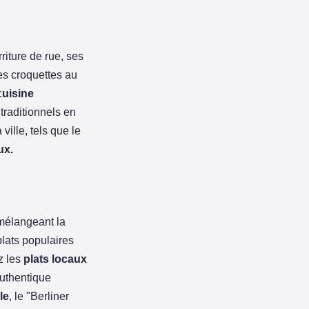
iture de rue, ses
es croquettes au
c
uisine
traditionnels en
ville, tels que le
ux.
élangeant la
plats populaires
z les
plats locaux
authentique
le
, le "Berliner